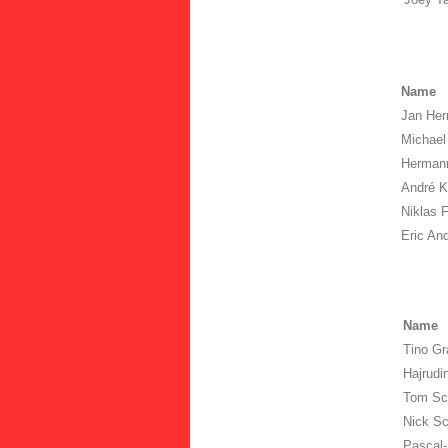
Name
Jan He
Michael
Hermann
André K
Niklas 
Eric A
Name
Tino Gr
Hajrudi
Tom Sc
Nick Sc
Pascal-