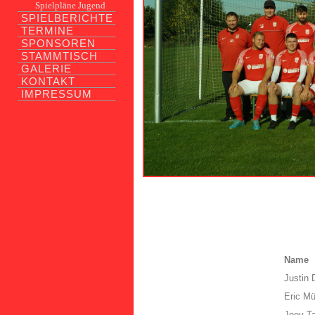
Spielpläne Jugend
SPIELBERICHTE
TERMINE
SPONSOREN
STAMMTISCH
GALERIE
KONTAKT
IMPRESSUM
Name
Justin 
Eric Mü
Joey T