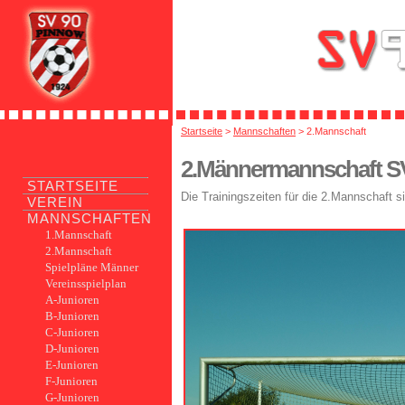
Startseite
>
Mannschaften
> 2.Mannschaft
2.Männermannschaft S
STARTSEITE
Die Trainingszeiten für die 2.Mannschaft 
VEREIN
MANNSCHAFTEN
1.Mannschaft
2.Mannschaft
Spielpläne Männer
Vereinsspielplan
A
-Junioren
B
-Junioren
C
-Junioren
D
-Junioren
E
-Junioren
F
-Junioren
G
-Junioren